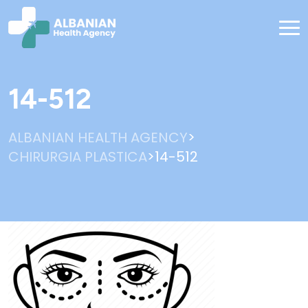
14-512
>
ALBANIAN HEALTH AGENCY
>
CHIRURGIA PLASTICA
14-512