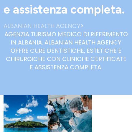
e assistenza completa.
>
ALBANIAN HEALTH AGENCY
AGENZIA TURISMO MEDICO DI RIFERIMENTO
IN ALBANIA. ALBANIAN HEALTH AGENCY
OFFRE CURE DENTISTICHE, ESTETICHE E
CHIRURGICHE CON CLINICHE CERTIFICATE
E ASSISTENZA COMPLETA.