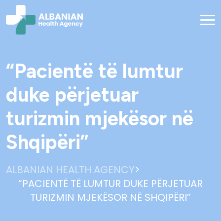
“Pacientë të lumtur
duke përjetuar
turizmin mjekësor në
Shqipëri”
>
ALBANIAN HEALTH AGENCY
“PACIENTË TË LUMTUR DUKE PËRJETUAR
TURIZMIN MJEKËSOR NË SHQIPËRI”