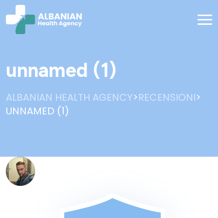
unnamed (1)
>
>
ALBANIAN HEALTH AGENCY
RECENSIONI
UNNAMED (1)