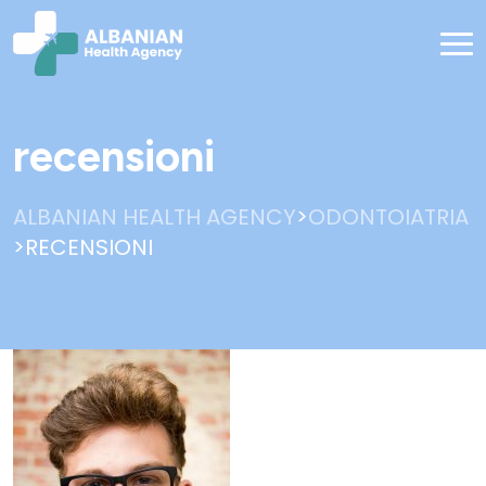
recensioni
>
ALBANIAN HEALTH AGENCY
ODONTOIATRIA
>
RECENSIONI