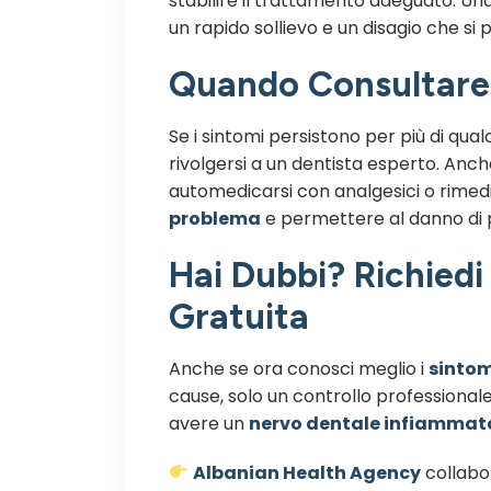
stabilire il trattamento adeguato. Un
un rapido sollievo e un disagio che si
Quando Consultare 
Se i sintomi persistono per più di qual
rivolgersi a un dentista esperto. An
automedicarsi con analgesici o rimedi n
problema
e permettere al danno di 
Hai Dubbi? Richied
Gratuita
Anche se ora conosci meglio i
sintom
cause, solo un controllo professionale 
avere un
nervo dentale infiammat
Albanian Health Agency
collabor