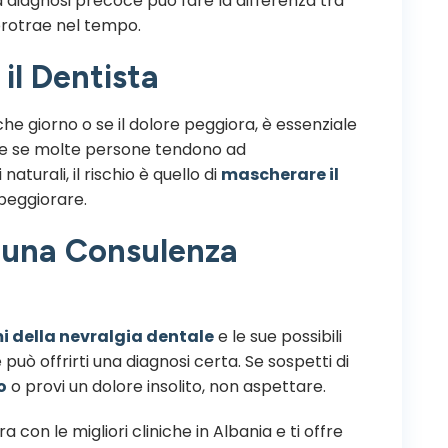
a diagnosi precoce può fare la differenza tra
 protrae nel tempo.
il Dentista
che giorno o se il dolore peggiora, è essenziale
che se molte persone tendono ad
aturali, il rischio è quello di
mascherare il
peggiorare.
i una Consulenza
i della nevralgia dentale
e le sue possibili
può offrirti una diagnosi certa. Se sospetti di
o
o provi un dolore insolito, non aspettare.
a con le migliori cliniche in Albania e ti offre