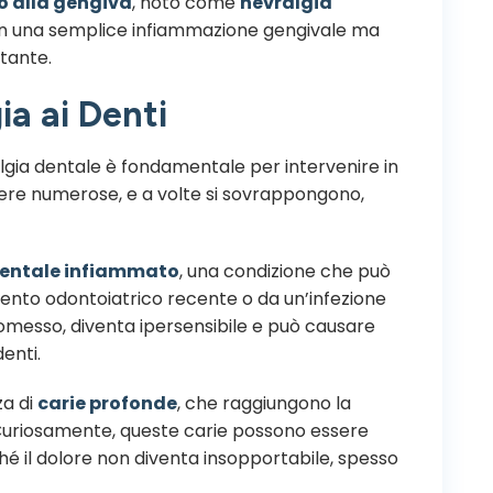
o alla gengiva
, noto come
nevralgia
on una semplice infiammazione gengivale ma
stante.
ia ai Denti
ia dentale è fondamentale per intervenire in
ere numerose, e a volte si sovrappongono,
dentale infiammato
, una condizione che può
ento odontoiatrico recente o da un’infezione
messo, diventa ipersensibile e può causare
enti.
za di
carie profonde
, che raggiungono la
. Curiosamente, queste carie possono essere
nché il dolore non diventa insopportabile, spesso