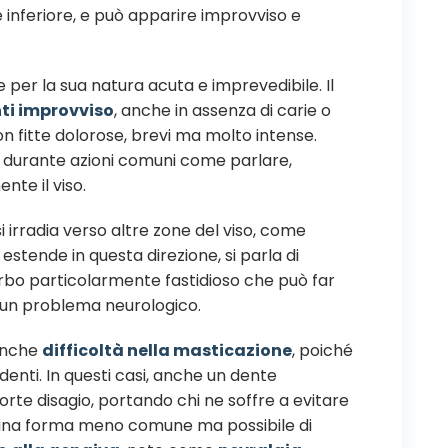
e inferiore, e può apparire improvviso e
gue per la sua natura acuta e imprevedibile. Il
ti improvviso
, anche in assenza di carie o
 con fitte dolorose, brevi ma molto intense.
i durante azioni comuni come parlare,
te il viso.
si irradia verso altre zone del viso, come
 estende in questa direzione, si parla di
turbo particolarmente fastidioso che può far
a un problema neurologico.
 anche
difficoltà nella masticazione
, poiché
i denti. In questi casi, anche un dente
e disagio, portando chi ne soffre a evitare
ne, una forma meno comune ma possibile di