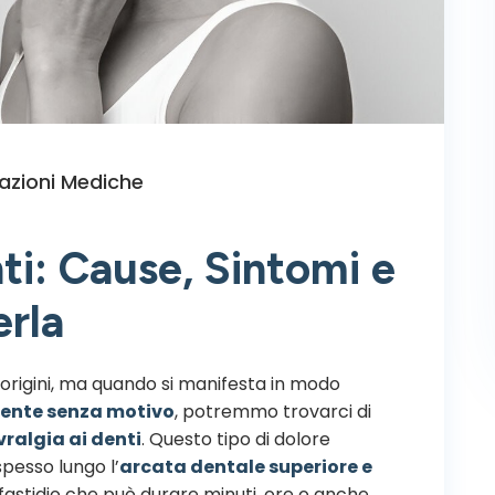
azioni Mediche
ti: Cause, Sintomi e
rla
i origini, ma quando si manifesta in modo
mente senza motivo
, potremmo trovarci di
vralgia ai denti
. Questo tipo di dolore
 spesso lungo l’
arcata dentale superiore e
fastidio che può durare minuti, ore o anche