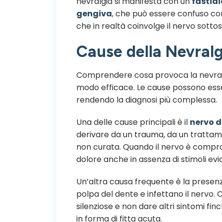
nevralgia si manifesta con un
fastidi
gengiva
, che può essere confuso c
che in realtà coinvolge il nervo sotto
Cause della Nevralg
Comprendere cosa provoca la nevralg
modo efficace. Le cause possono ess
rendendo la diagnosi più complessa.
Una delle cause principali è il
nervo 
derivare da un trauma, da un trattam
non curata. Quando il nervo è compro
dolore anche in assenza di stimoli evid
Un’altra causa frequente è la presen
polpa del dente e infettano il nervo
silenziose e non dare altri sintomi fi
in forma di fitta acuta.