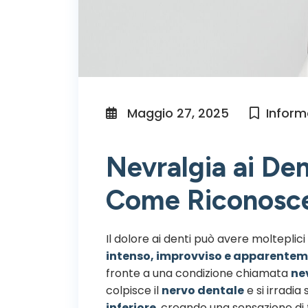
Maggio 27, 2025
Inform
Nevralgia ai Den
Come Riconosce
Il dolore ai denti può avere molteplic
intenso, improvviso e apparente
fronte a una condizione chiamata
ne
colpisce il
nervo dentale
e si irradia
inferiore
, creando una sensazione di 