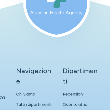
Albanian Health Agency
Navigazion
Dipartimen
e
ti
Chi Siamo
Recensioni
nza
Tutti i dipartimenti
Odontoiatria