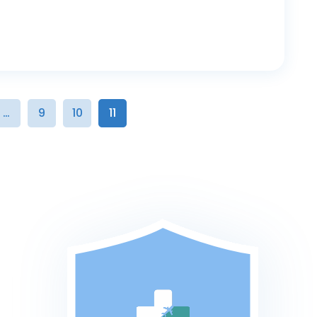
…
9
10
11