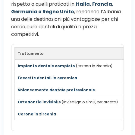
rispetto a quelli praticati in
Italia, Francia,
Germania o Regno Unito
, rendendo l’Albania
una delle destinazioni più vantaggiose per chi
cerca cure dentali di qualità a prezzi
competitivi.
Trattamento
Alba
Impianto dentale completo
(corona in zirconia)
500 –
Faccette dentali in ceramica
200 –
Sbiancamento dentale professionale
150 –
Ortodonzia invisibile
(Invisalign o simili, per arcata)
1.500
Corona in zirconia
250 –