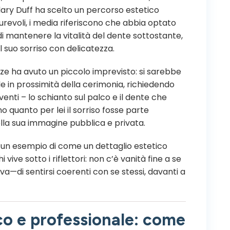
ilary Duff ha scelto un percorso estetico
durevoli, i media riferiscono che abbia optato
di mantenere la vitalità del dente sottostante,
il suo sorriso con delicatezza.
nozze ha avuto un piccolo imprevisto: si sarebbe
 in prossimità della cerimonia, richiedendo
enti – lo schianto sul palco e il dente che
 quanto per lei il sorriso fosse parte
lla sua immagine pubblica e privata.
a, un esempio di come un dettaglio estetico
 vive sotto i riflettori: non c’è vanità fine a se
a—di sentirsi coerenti con se stessi, davanti a
co e professionale: come