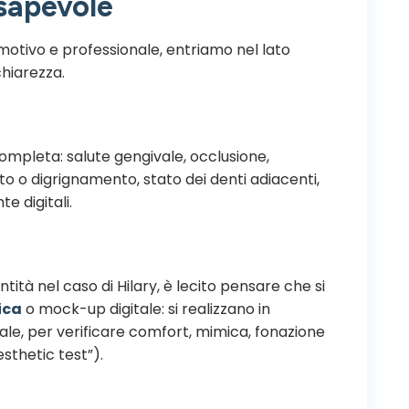
nsapevole
otivo e professionale, entriamo nel lato
hiarezza.
ompleta: salute gengivale, occlusione,
o o digrignamento, stato dei denti adiacenti,
e digitali.
ntità nel caso di Hilary, è lecito pensare che si
ica
o mock-up digitale: si realizzano in
finale, per verificare comfort, mimica, fonazione
sthetic test”).