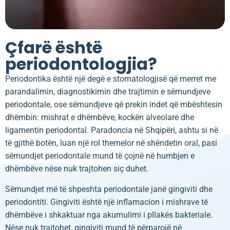
Çfarë është
periodontologjia?
Periodontika është një degë e stomatologjisë që merret me
parandalimin, diagnostikimin dhe trajtimin e sëmundjeve
periodontale, ose sëmundjeve që prekin indet që mbështesin
dhëmbin: mishrat e dhëmbëve, kockën alveolare dhe
ligamentin periodontal. Paradoncia në Shqipëri, ashtu si në
të gjithë botën, luan një rol themelor në shëndetin oral, pasi
sëmundjet periodontale mund të çojnë në humbjen e
dhëmbëve nëse nuk trajtohen siç duhet.
Sëmundjet më të shpeshta periodontale janë gingiviti dhe
periodontiti. Gingiviti është një inflamacion i mishrave të
dhëmbëve i shkaktuar nga akumulimi i pllakës bakteriale.
Nëse nuk trajtohet, gingiviti mund të përparojë në