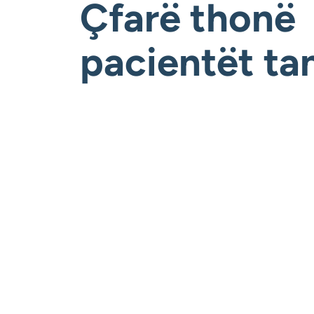
Çfarë thonë
pacientët ta
Mauro
Rome, Italia
kënaqur me
“Nuk mund ta falënderoj
ndjen ndaj
agjensin për shërbimin e
mandoj shumë
jashtëzakonshëm. U ndjev
sore
dhe i kujdesur mirë gjatë
speriencë të
udhëtimit tim.”