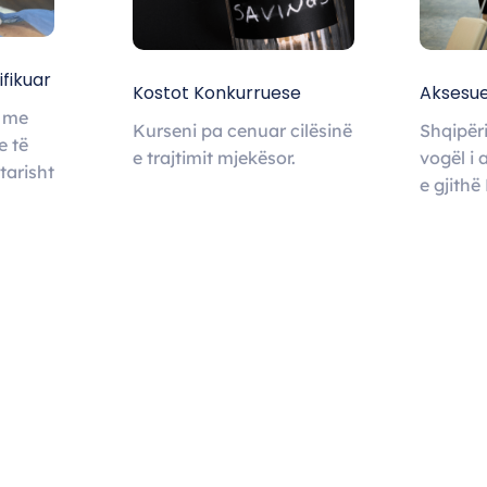
ifikuar
Kostot Konkurruese
Aksesu
ë me
Kurseni pa cenuar cilësinë
Shqipëri
e të
e trajtimit mjekësor.
vogël i
arisht
e gjithë