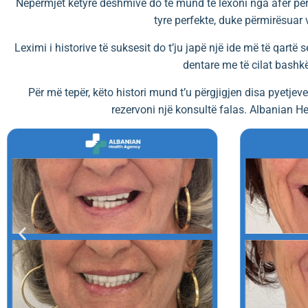
Nëpërmjet këtyre dëshmive do të mund të lexoni nga afër përvoj
tyre perfekte, duke përmirësuar 
Leximi i historive të suksesit do t’ju japë një ide më të qartë s
dentare me të cilat bashkë
Për më tepër, këto histori mund t’u përgjigjen disa pyetje
rezervoni një konsultë falas. Albanian He