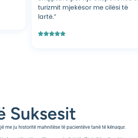
turizmit mjekësor me cilësi të
lartë.”
ë Suksesit
jë me ju historitë mahnitëse të pacientëve tanë të kënaqur.