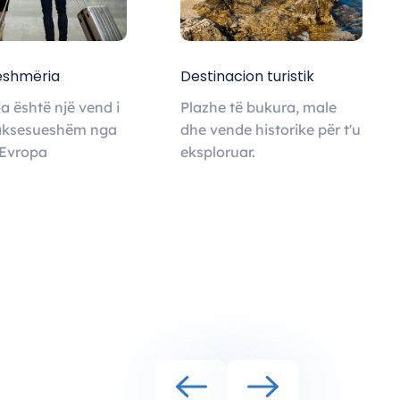
eshmëria
Destinacion turistik
a është një vend i
Plazhe të bukura, male
 aksesueshëm nga
dhe vende historike për t'u
 Evropa
eksploruar.