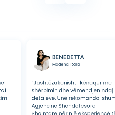
BENEDETTA
Modena, Italia
e!
“Jashtëzakonisht i kënaqur me
tafi
shërbimin dhe vëmendjen ndaj
tim
detajeve. Unë rekomandoj shu
Agjencinë Shëndetësore
Shqiptare për një eksperiencë t