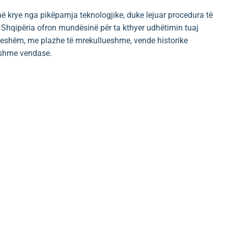
në krye nga pikëpamja teknologjike, duke lejuar procedura të
, Shqipëria ofron mundësinë për ta kthyer udhëtimin tuaj
ueshëm, me plazhe të mrekullueshme, vende historike
jshme vendase.