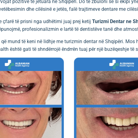
at pozitive të jetuara në Shqipëri. Do të zbuloni se si ekipi ynë
vetëbesimin dhe cilësinë e jetës, falë trajtimeve dentare me cilë
e çfarë të prisni nga udhëtimi juaj prej ketij
Turizmi Dentar ne Sh
punojmë, profesionalizmin e lartë të dentistëve tanë dhe atmosf
ve që mund të keni në lidhje me turizmin dentar në Shqipëri. Mos 
alth është gati të shndërrojë ëndrrën tuaj për një buzëqeshje të