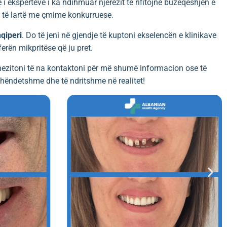
 i ekspertëve i ka ndihmuar njerëzit të rifitojnë buzëqeshjen e
si të lartë me çmime konkurruese.
qiperi
. Do të jeni në gjendje të kuptoni ekselencën e klinikave
erën mikpritëse që ju pret.
hezitoni të na
kontaktoni
për më shumë informacion ose të
 shëndetshme dhe të ndritshme në realitet!