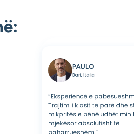
në:
PAULO
Bari, Italia
 sa duhet
“Eksperiencë e pabesueshm
 tyre të
Trajtimi i klasit të parë dhe s
a i sigurt
mikpritës e bënë udhëtimin 
 gjithë
mjekësor absolutisht të
paharrueshëm.”