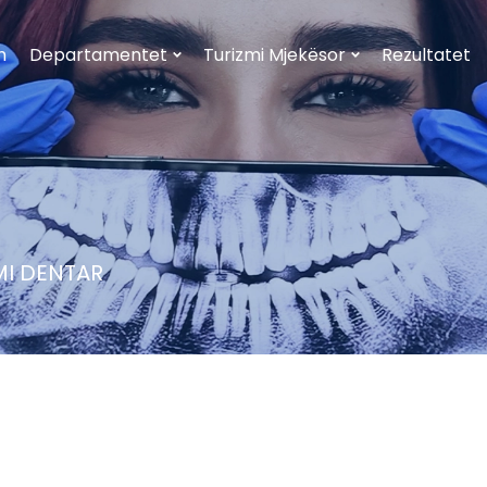
h
Departamentet
Turizmi Mjekësor
Rezultatet
MI DENTAR