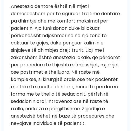
Anestezia dentare është një mjet i
domosdoshëm për të siguruar trajtime dentare
pa dhimbje dhe me komfort maksimal për
pacientin. Ajo funksionon duke bllokuar
përkohësisht ndjeshmërinë në një zonë të
caktuar të gojës, duke penguar kalimin e
sinjaleve të dhimbjes drejt trurit. Lloji më i
zakonshëm është anestezia lokale, që përdoret
për procedura të thjeshta si mbushjet, nxjerrjet
ose pastrimet e thelluara. Në raste më
komplekse, si kirurgjitë orale ose tek pacientët
me frikë të madhe dentare, mund të përdoren
forma më të thella të sedacionit, përfshirë
sedacionin oral, intravenoz ose në raste të
rralla, narkoza e përgjithshme. Zgjedhja e
anestezisë bëhet në bazë të procedurës dhe
nevojave individuale të pacientit.