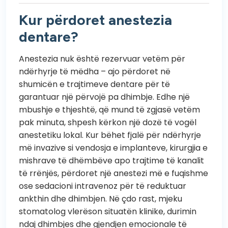
Kur përdoret anestezia
dentare?
Anestezia nuk është rezervuar vetëm për
ndërhyrje të mëdha – ajo përdoret në
shumicën e trajtimeve dentare për të
garantuar një përvojë pa dhimbje. Edhe një
mbushje e thjeshtë, që mund të zgjasë vetëm
pak minuta, shpesh kërkon një dozë të vogël
anestetiku lokal. Kur bëhet fjalë për ndërhyrje
më invazive si vendosja e implanteve, kirurgjia e
mishrave të dhëmbëve apo trajtime të kanalit
të rrënjës, përdoret një anestezi më e fuqishme
ose sedacioni intravenoz për të reduktuar
ankthin dhe dhimbjen. Në çdo rast, mjeku
stomatolog vlerëson situatën klinike, durimin
ndaj dhimbjes dhe gjendjen emocionale të