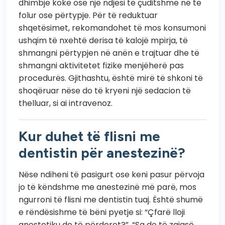
dhimbje koke ose një ndjesi të çuditshme në të
folur ose përtypje. Për të reduktuar
shqetësimet, rekomandohet të mos konsumoni
ushqim të nxehtë derisa të kalojë mpirja, të
shmangni përtypjen në anën e trajtuar dhe të
shmangni aktivitetet fizike menjëherë pas
procedurës. Gjithashtu, është mirë të shkoni të
shoqëruar nëse do të kryeni një sedacion të
thelluar, si ai intravenoz.
Kur duhet të flisni me
dentistin për anestezinë?
Nëse ndiheni të pasigurt ose keni pasur përvoja
jo të këndshme me anestezinë më parë, mos
ngurroni të flisni me dentistin tuaj. Është shumë
e rëndësishme të bëni pyetje si: “Çfarë lloji
anestetiku do të përdoret?”, “Sa do të zgjasë