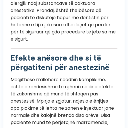
alergjik ndaj substancave të caktuara
anestetike. Prandaj, është thelbësore që
pacienti të diskutojë hapur me dentistin për
historinë e tij mjekësore dhe ilaçet që përdor
për të siguruar që çdo procedurë të jetë sa më
e sigurt.
Efekte anësore dhe si të
përgatiteni për anestezinë
Megjithëse rrallëherë ndodhin komplikime,
është e rëndësishme të njiheni me disa efekte
të zakonshme që mund të shfaqen pas
anestezisë. Mpirja e zgjatur, ndjesia e ënjtjes
apo pickime të lehta në zonën e injektuar janë
normale dhe kalojnë brenda disa orëve. Disa
pacientë mund të përjetojnë marramendje,