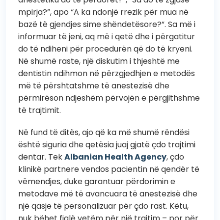
mpirja?”, apo “A ka ndonjë rrezik për mua në
bazë të gjendjes sime shëndetësore?”. Sa më i
informuar të jeni, aq më i qetë dhe i përgatitur
do të ndiheni për procedurën që do të kryeni.
Në shumë raste, një diskutim i thjeshtë me
dentistin ndihmon në përzgjedhjen e metodës
më të përshtatshme të anestezisë dhe
përmirëson ndjeshëm përvojën e përgjithshme
të trajtimit.
Në fund të ditës, ajo që ka më shumë rëndësi
është siguria dhe qetësia juaj gjatë çdo trajtimi
dentar. Tek
Albanian Health Agency
, çdo
klinikë partnere vendos pacientin në qendër të
vëmendjes, duke garantuar përdorimin e
metodave më të avancuara të anestezisë dhe
një qasje të personalizuar për çdo rast. Këtu,
nuk bëhet fjalë vetëm për një trajtim – por për