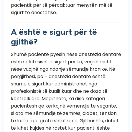
pacientit për të përcaktuar mënyrën më të
sigurt të anestezisë.
A është e sigurt për të
gjithë?
Shumë pacientë pyesin nëse anestezia dentare
është plotësisht e sigurt për ta, veçanërisht
nëse vuajnë nga ndonjë sëmundje kronike. Në
përgjithësi, po – anestezia dentare është
shumë e sigurt kur administrohet nga
profesionistë të kualifikuar dhe në doza të
kontrolluara. Megjithatë, ka disa kategori
pacientësh që kërkojnë vëmendje të veçantë,
si ata me sëmundje të zemrës, diabet, tension
të lartë apo gratë shtatzëna. Gjithashtu, duhet
të kihet kujdes në rastet kur pacienti është