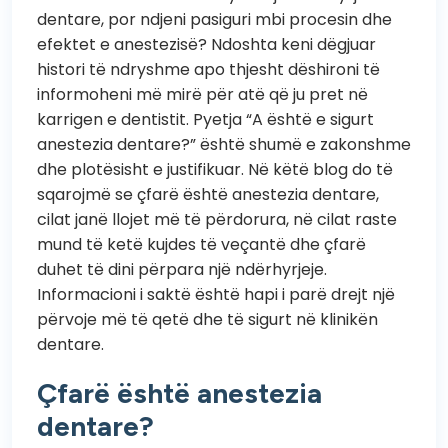
dentare, por ndjeni pasiguri mbi procesin dhe
efektet e anestezisë? Ndoshta keni dëgjuar
histori të ndryshme apo thjesht dëshironi të
informoheni më mirë për atë që ju pret në
karrigen e dentistit. Pyetja “A është e sigurt
anestezia dentare?” është shumë e zakonshme
dhe plotësisht e justifikuar. Në këtë blog do të
sqarojmë se çfarë është anestezia dentare,
cilat janë llojet më të përdorura, në cilat raste
mund të ketë kujdes të veçantë dhe çfarë
duhet të dini përpara një ndërhyrjeje.
Informacioni i saktë është hapi i parë drejt një
përvoje më të qetë dhe të sigurt në klinikën
dentare.
Çfarë është anestezia
dentare?