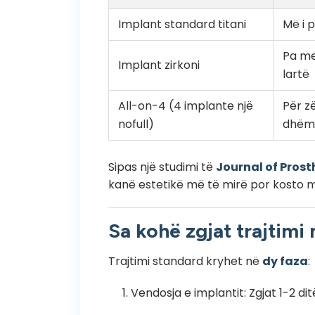
Implant standard titani
Më i 
Pa me
Implant zirkoni
lartë
All-on-4 (4 implante një
Për z
nofull)
dhëm
Sipas një studimi të
Journal of Prost
kanë estetikë më të mirë por kosto m
Sa kohë zgjat trajtimi
Trajtimi standard kryhet në
dy faza
:
Vendosja e implantit: Zgjat 1-2 dit