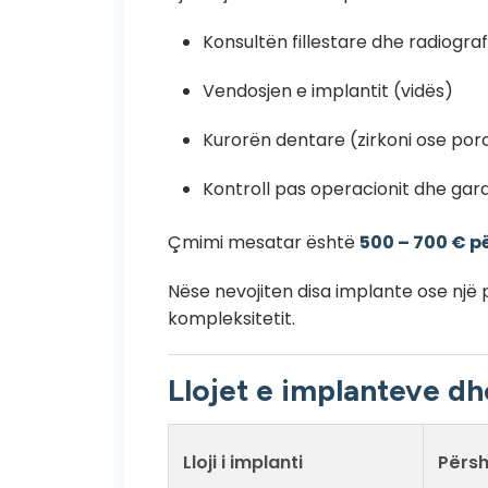
Konsultën fillestare dhe radiogra
Vendosjen e implantit (vidës)
Kurorën dentare (zirkoni ose por
Kontroll pas operacionit dhe gara
Çmimi mesatar është
500 – 700 € pë
Nëse nevojiten disa implante ose një 
kompleksitetit.
Llojet e implanteve d
Lloji i implanti
Përsh