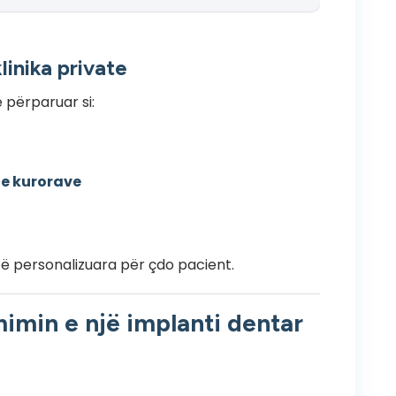
linika private
ë përparuar si:
 e kurorave
të personalizuara për çdo pacient.
imin e një implanti dentar