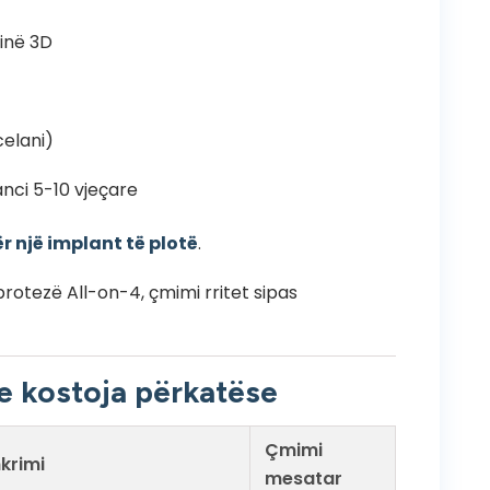
finë 3D
celani)
nci 5-10 vjeçare
r një implant të plotë
.
protezë All-on-4, çmimi rritet sipas
he kostoja përkatëse
Çmimi
krimi
mesatar