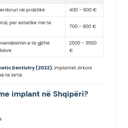
përdoruri në praktikë
400 – 600 €
tal, për estetikë më të
700 – 900 €
ëvendësimin e të gjithë
2500 – 3500
bëve
€
hetic Dentistry (2022)
, implantet zirkoni
ë të lartë.
 me implant në Shqipëri?
ë