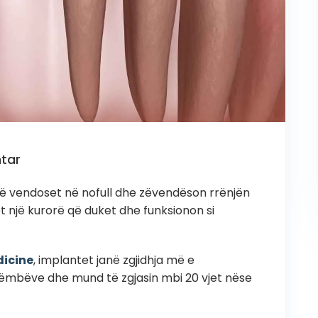
ntar
 që vendoset në nofull dhe zëvendëson rrënjën
 një kurorë që duket dhe funksionon si
dicine
, implantet janë zgjidhja më e
mbëve dhe mund të zgjasin mbi 20 vjet nëse