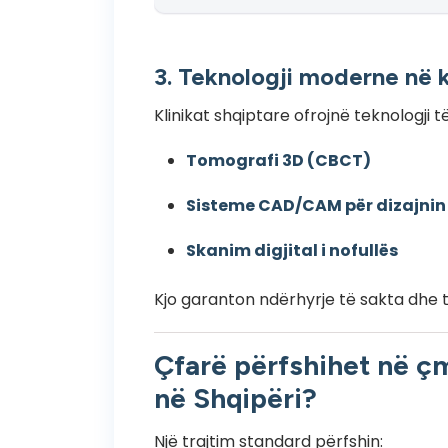
3. Teknologji moderne në k
Klinikat shqiptare ofrojnë teknologji t
Tomografi 3D (CBCT)
Sisteme CAD/CAM për dizajnin
Skanim digjital i nofullës
Kjo garanton ndërhyrje të sakta dhe 
Çfarë përfshihet në çm
në Shqipëri?
Një trajtim standard përfshin: