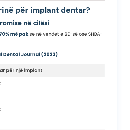
rinë për implant dentar?
romise në cilësi
 70% më pak
se në vendet e BE-së ose SHBA-
l Dental Journal (2023)
:
r për një implant
€
€