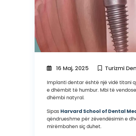
16 Maj, 2025
Turizmi De
Implanti dentar është një vidë titani
e dhëmbit të humbur. Mbi të vendoset
dhëmbi natyral.
Sipas
Harvard School of Dental Me
qëndrueshme për zëvendësimin e dhë
mirëmbahen siç duhet.