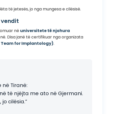
ëta të jetesës, jo nga mungesa e cilësisë.
 vendit
plomuar në
universitete të njohura
në. Disa janë të certifikuar nga organizata
al Team for Implantology)
.
 në Tiranë:
në të njëjta me ato në Gjermani.
jo cilësia.”