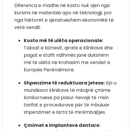
Diferenca e madhe në kosto nuk vjen nga
kursimi në materiale apo në teknologji, por
nga faktorët e qëndrueshëm ekonomikë të
vetë vendit.
Kosto më të ulëta operacionale:
Taksat e biznesit, qiratë e klinikave dhe
pagat e stafit ndihmës janë dukshëm
më të ulëta në krahasim me vendet e
Europës Perëndimore.
Shpenzime të reduktuara jetese:
Kjo u
mundëson klinikave të mbajnë çmime
konkurruese pa pasur nevojë të rrisin
tarifat e procedurave për të mbuluar
shpenzimet e larta të mirëmbajtjes.
Çmimet e implanteve dentare: