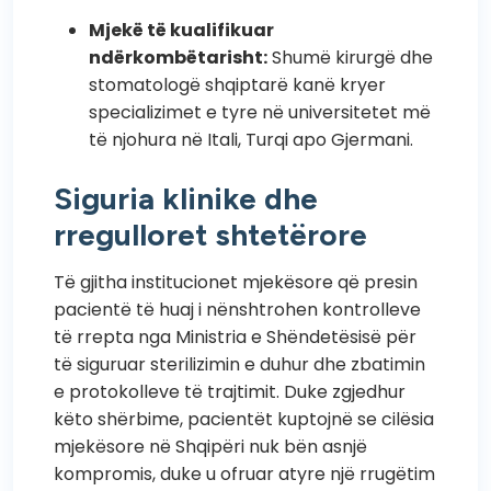
Mjekë të kualifikuar
ndërkombëtarisht:
Shumë kirurgë dhe
stomatologë shqiptarë kanë kryer
specializimet e tyre në universitetet më
të njohura në Itali, Turqi apo Gjermani.
Siguria klinike dhe
rregulloret shtetërore
Të gjitha institucionet mjekësore që presin
pacientë të huaj i nënshtrohen kontrolleve
të rrepta nga Ministria e Shëndetësisë për
të siguruar sterilizimin e duhur dhe zbatimin
e protokolleve të trajtimit. Duke zgjedhur
këto shërbime, pacientët kuptojnë se cilësia
mjekësore në Shqipëri nuk bën asnjë
kompromis, duke u ofruar atyre një rrugëtim