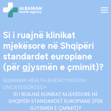
Si i ruajnë klinikat
mjekësore në Shqipëri
standardet europiane
(për gjysmën e çmimit)?
>
>
ALBANIAN HEALTH AGENCY
BLOG
>
UNCATEGORIZED
SI I RUAJNË KLINIKAT MJEKËSORE NË
SHQIPËRI STANDARDET EUROPIANE (PËR
GJYSMËN E ÇMIMIT)?