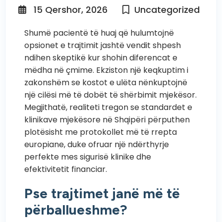
15 Qershor, 2026
Uncategorized
Shumë pacientë të huaj që hulumtojnë
opsionet e trajtimit jashtë vendit shpesh
ndihen skeptikë kur shohin diferencat e
mëdha në çmime. Ekziston një keqkuptim i
zakonshëm se kostot e ulëta nënkuptojnë
një cilësi më të dobët të shërbimit mjekësor.
Megjithatë, realiteti tregon se standardet e
klinikave mjekësore në Shqipëri përputhen
plotësisht me protokollet më të rrepta
europiane, duke ofruar një ndërthyrje
perfekte mes sigurisë klinike dhe
efektivitetit financiar.
Pse trajtimet janë më të
përballueshme?