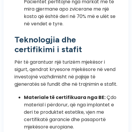
Pacientët përfitojnë nga markat më të
mira gjermane apo zvicerane me një
kosto që është deri në 70% më e ulët se
në vendet e tyre.
Teknologjia dhe
certifikimi i stafit
Për të garantuar një turizëm mjekësor i
sigurt, qendrat kryesore mjekësore në vend
investojnë vazhdimisht në pajisje të
gjeneratës së fundit dhe në trajnimin e stafit.
Materiale të certifikuara nga BE:
Çdo
material i përdorur, që nga implantet e
deri te produktet estetike, vjen me
certifikatë garancie dhe pasaportë
mjekësore europiane.