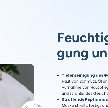
Feuchti
gung un
Tiefenreinigung des G
Haut von Schmutz, Öl un
Aufnahme von Hautpflege
und strahlendes Gesicht
Straffende Peptidmas
Maske strafft, festigt u