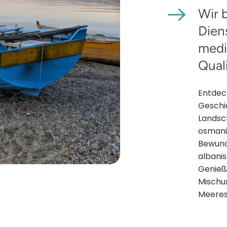
Wir 
Dien
medi
Qual
Entdeck
Geschi
Landsch
osmani
Bewund
albani
Genieße
Mischu
Meeres