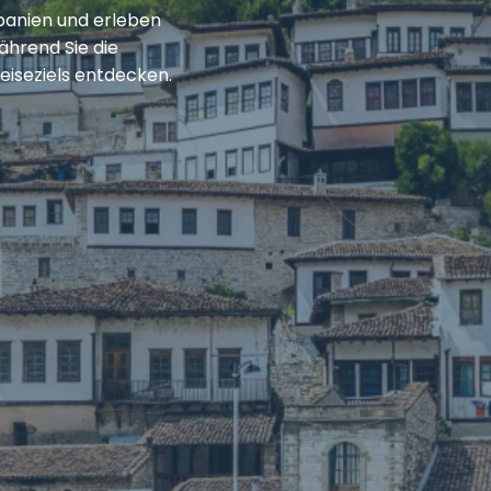
lbanien und erleben
ährend Sie die
Reiseziels entdecken.