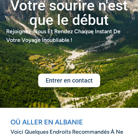
Votre sourire n'est
que le début
Rejoignez-Nous Et Rendez Chaque Instant De
Votre Voyage Inoubliable !
Entrer en contact
OÙ ALLER EN ALBANIE
Voici Quelques Endroits Recommandés À Ne